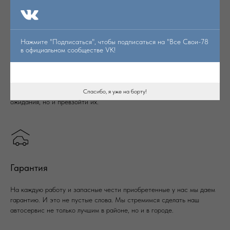
Свои-78” является обеспечение качества выполняемых работ.
Нажмите "Подписаться", чтобы подписаться на "Все Свои-78
в официальном сообществе VK!
Доверие
Мы ценим ваш выбор и стремимся не только оправдать ваши
Спасибо, я уже на борту!
ожидания, но и превзойти их.
Гарантия
На каждую работу и запасные чести приобретенные у нас мы даем
гарантию. И это не пустые слова. Мы стремимся сделать наш
автосервис не только лучшим в районе, но и в городе.