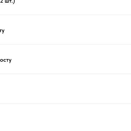
2 шт.)
ту
осту